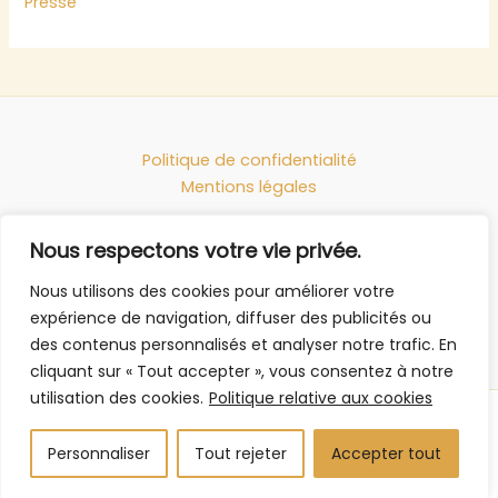
Presse
Politique de confidentialité
Mentions légales
Réseaux sociaux
Nous respectons votre vie privée.
Jacques Bral Peintre
Le Blog de la peinture
Tchesme, exposition
Jacques Bral Cinéma
Nous utilisons des cookies pour améliorer votre
Les films noirs
expérience de navigation, diffuser des publicités ou
des contenus personnalisés et analyser notre trafic. En
cliquant sur « Tout accepter », vous consentez à notre
utilisation des cookies.
Politique relative aux cookies
Copyright © 2026 Jacques Bral, plasticien et cinéaste
Personnaliser
Tout rejeter
Accepter tout