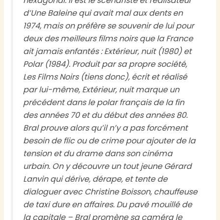
hexagonal. Il est le scénariste et réalisateur
d’
Une Baleine qui avait mal aux dents
en
1974, mais on préfère se souvenir de lui pour
deux des meilleurs films noirs que la France
ait jamais enfantés :
Extérieur, nuit
(1980) et
Polar
(1984). Produit par sa propre société,
Les Films Noirs (tiens donc), écrit et réalisé
par lui-même,
Extérieur, nuit
marque un
précédent dans le polar français de la fin
des années 70 et du début des années 80.
Bral prouve alors qu’il n’y a pas forcément
besoin de flic ou de crime pour ajouter de la
tension et du drame dans son cinéma
urbain. On y découvre un tout jeune Gérard
Lanvin qui dérive, dérape, et tente de
dialoguer avec Christine Boisson, chauffeuse
de taxi dure en affaires. Du pavé mouillé de
la capitale – Bral promène sa caméra le