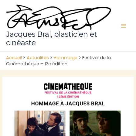
Aller
au
contenu
Mai
Jacques Bral, plasticien et
cinéaste
Men
Accueil
>
Actualités
>
Hommage
>
Festival de la
Cinémathèque – 12e édition