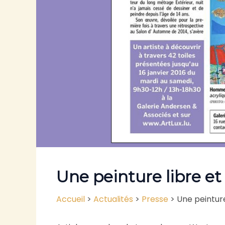
Une peinture libre e
Accueil
>
Actualités
>
Presse
>
Une peintur