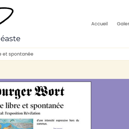
Accueil
Galer
néaste
re et spontanée