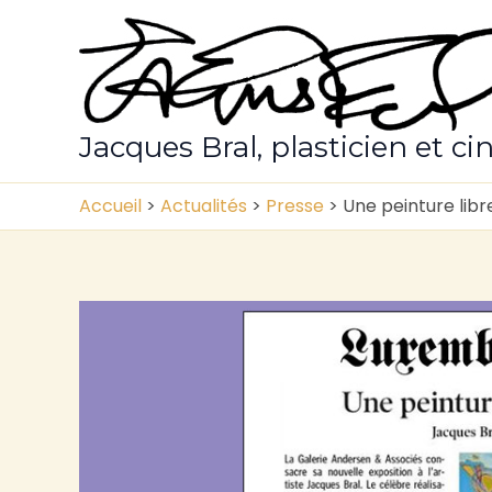
Aller
au
contenu
Jacques Bral, plasticien et ci
Accueil
>
Actualités
>
Presse
>
Une peinture lib